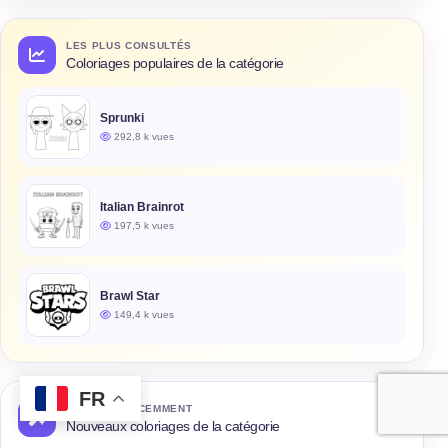
LES PLUS CONSULTÉS
Coloriages populaires de la catégorie
Sprunki
292,8 k vues
Italian Brainrot
197,5 k vues
Brawl Star
149,4 k vues
FR
AJOUTÉS RÉCEMMENT
Nouveaux coloriages de la catégorie