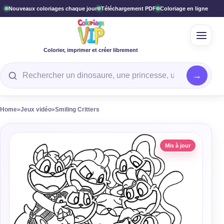
Nouveaux coloriages chaque jour
Téléchargement PDF
Coloriage en ligne
Ouvrir
Colorier, imprimer et créer librement
Rechercher un coloriage
Home
»
Jeux vidéo
»
Smiling Critters
Mis à jour