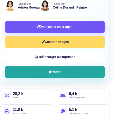
Rédigé par
Illustré par
Adrien Moreau
Céline Durand · Peintre
Voir les 96 coloriages
Colorier en ligne
Télécharger ou imprimer
Puzzle
28,2 k
6,4 k
vues
téléchargements
11,0 k
5,1 k
impressions
coloriages en ligne