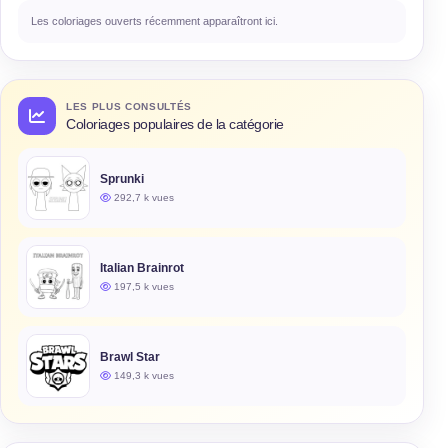
Les coloriages ouverts récemment apparaîtront ici.
LES PLUS CONSULTÉS
Coloriages populaires de la catégorie
Sprunki
292,7 k vues
Italian Brainrot
197,5 k vues
Brawl Star
149,3 k vues