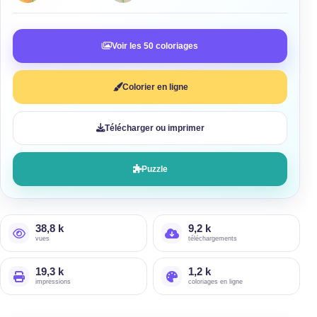
Voir les 50 coloriages
Colorier en ligne
Télécharger ou imprimer
Puzzle
38,8 k
9,2 k
vues
téléchargements
19,3 k
1,2 k
impressions
coloriages en ligne