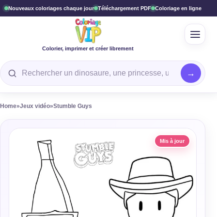
Nouveaux coloriages chaque jour
Téléchargement PDF
Coloriage en ligne
Ouvrir
Colorier, imprimer et créer librement
Rechercher un coloriage
Home
»
Jeux vidéo
»
Stumble Guys
Mis à jour