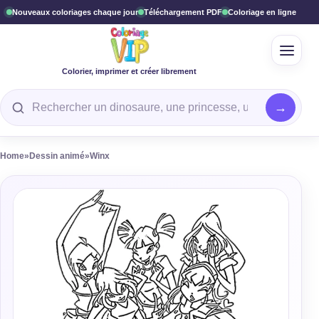
Nouveaux coloriages chaque jour
Téléchargement PDF
Coloriage en ligne
Ouvrir
Colorier, imprimer et créer librement
Rechercher un coloriage
Home
»
Dessin animé
»
Winx