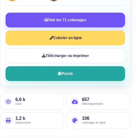
Voir les 71 coloriages
Colorier en ligne
Télécharger ou imprimer
Puzzle
6,6 k
657
vues
téléchargements
1,2 k
106
impressions
coloriages en ligne