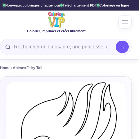
Nouveaux coloriages chaque jour
Téléchargement PDF
Coloriage en ligne
Ouvrir
Colorier, imprimer et créer librement
Rechercher un coloriage
Home
»
Anime
»
Fairy Tail