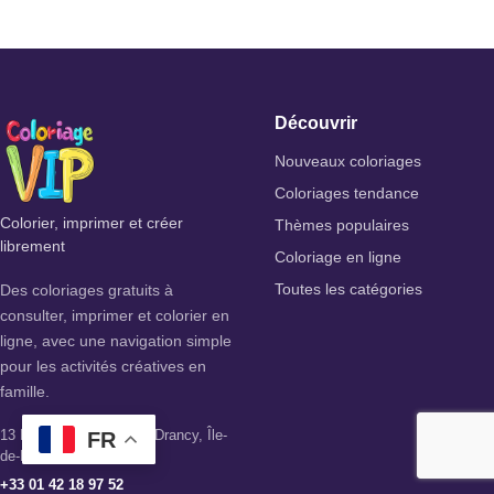
Découvrir
Nouveaux coloriages
Coloriages tendance
Colorier, imprimer et créer
Thèmes populaires
librement
Coloriage en ligne
Des coloriages gratuits à
Toutes les catégories
consulter, imprimer et colorier en
ligne, avec une navigation simple
pour les activités créatives en
famille.
13 Rue des Citronniers, Drancy, Île-
FR
de-France, France
+33 01 42 18 97 52