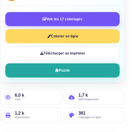
Voir les 17 coloriages
Colorier en ligne
Télécharger ou imprimer
Puzzle
6,0 k
1,7 k
vues
téléchargements
1,2 k
381
impressions
coloriages en ligne