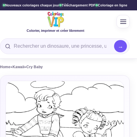
Nouveaux coloriages chaque jour
Téléchargement PDF
Coloriage en ligne
Ouvrir
Colorier, imprimer et créer librement
Rechercher un coloriage
Home
»
Kawaii
»
Cry Baby