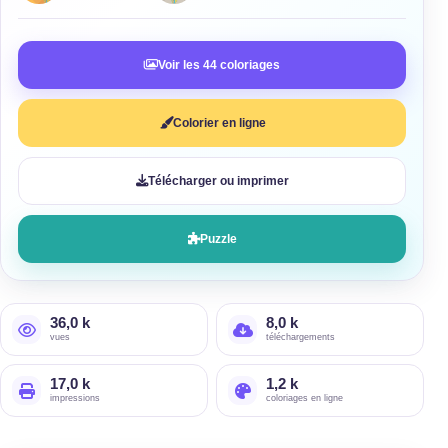
Voir les 44 coloriages
Colorier en ligne
Télécharger ou imprimer
Puzzle
36,0 k
8,0 k
vues
téléchargements
17,0 k
1,2 k
impressions
coloriages en ligne