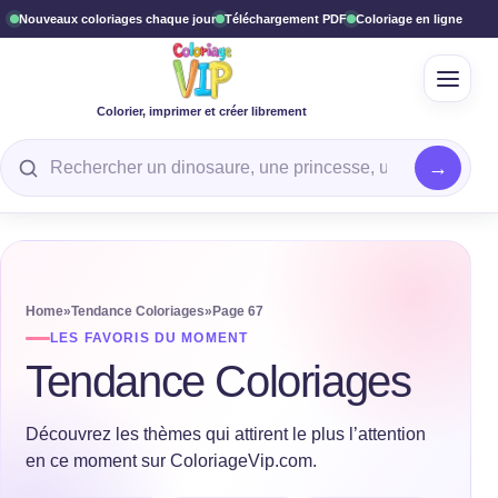
Nouveaux coloriages chaque jour
Téléchargement PDF
Coloriage en ligne
Ouvrir
Colorier, imprimer et créer librement
Rechercher un coloriage
Home
»
Tendance Coloriages
»
Page 67
LES FAVORIS DU MOMENT
Tendance Coloriages
Découvrez les thèmes qui attirent le plus l’attention
en ce moment sur ColoriageVip.com.